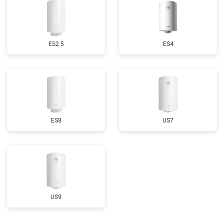
ES2.5
ES4
ES8
US7
US9