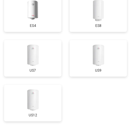
ES4
ES8
US7
US9
US12