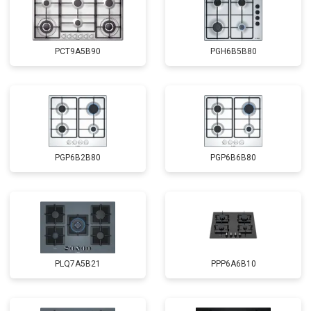
PCT9A5B90
PGH6B5B80
PGP6B2B80
PGP6B6B80
PLQ7A5B21
PPP6A6B10