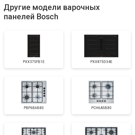
Другие модели варочных
панелей Bosch
PXX375FB1E
PXX875D34E
PBP6B6B80
PCH6A5B80