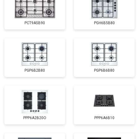
PCT9A5B90
PGH6B5B80
PGP6B2B80
PGP6B6B80
PPP6A2B20O
PPP6A6B10