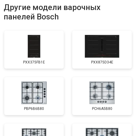
Другие модели варочных
панелей Bosch
PXX375FB1E
PXX875D34E
PBP6B6B80
PCH6A5B80