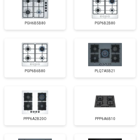
PGH6B5B80
PGP6B2B80
PGP6B6B80
PLQ7A5B21
PPP6A2B20O
PPP6A6B10