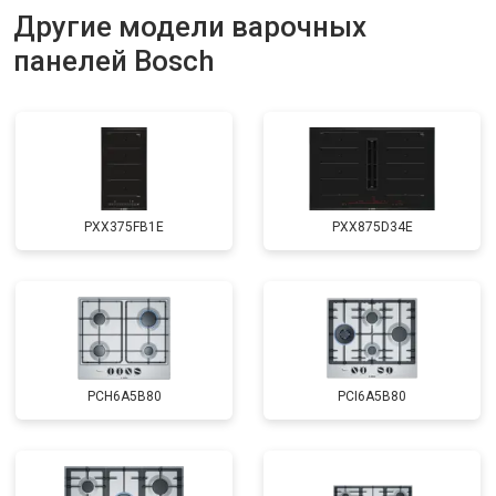
Другие модели варочных
панелей Bosch
PXX375FB1E
PXX875D34E
PCH6A5B80
PCI6A5B80