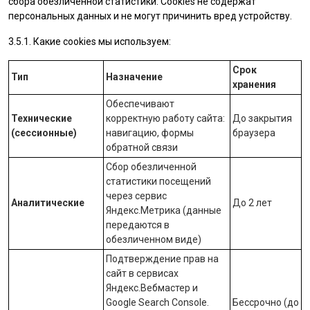
сбора обезличенной статистики. Cookies не содержат
персональных данных и не могут причинить вред устройству.
3.5.1. Какие cookies мы используем:
Срок
Тип
Назначение
хранения
Обеспечивают
Технические
корректную работу сайта:
До закрытия
(сессионные)
навигацию, формы
браузера
обратной связи
Сбор обезличенной
статистики посещений
через сервис
Аналитические
До 2 лет
Яндекс.Метрика
(данные
передаются в
обезличенном виде)
Подтверждение прав на
сайт в сервисах
Яндекс.Вебмастер
и
Google Search Console
.
Бессрочно (до