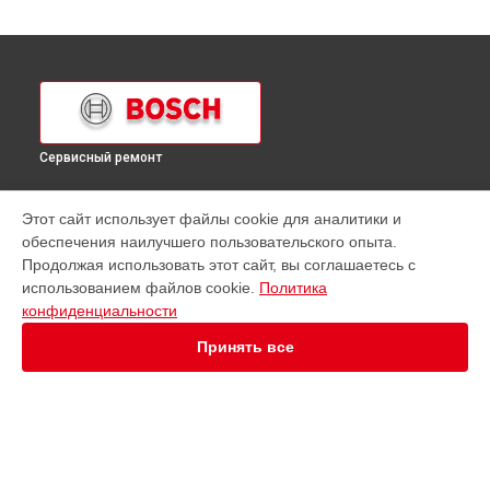
Сервисный ремонт
УСТРОЙСТВА
Этот сайт использует файлы cookie для аналитики и
обеспечения наилучшего пользовательского опыта.
Варочная панель
Продолжая использовать этот сайт, вы соглашаетесь с
Водонагреватель
использованием файлов cookie.
Политика
Духовой шкаф
конфиденциальности
Кофемашина
Кухонная плита
Принять все
Микроволновая печь
Парогенератор
Посудомоечная машина
Стиральная машина
Холодильник
Сушильная машина