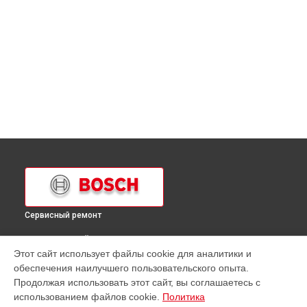
Сервисный ремонт
ВЫБЕРИ СВОЙ ГОРОД
Этот сайт использует файлы cookie для аналитики и
Ремонт парогенератора Bosch в
Краснодаре
обеспечения наилучшего пользовательского опыта.
Ремонт парогенератора Bosch в
Ростове-на-Дону
Продолжая использовать этот сайт, вы соглашаетесь с
Ремонт парогенератора Bosch в
Нижнем Новгороде
использованием файлов cookie.
Политика