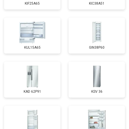
KIF25A65
KIC38A51
KUL15A65
GIN38P60
KAD 62P91
KSV 36