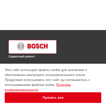
Сервисный ремонт
ВЫБЕРИ СВОЙ ГОРОД
Этот сайт использует файлы cookie для аналитики и
Ремонт холодильника KSR 38V11 Bosch в
Краснодаре
обеспечения наилучшего пользовательского опыта.
Ремонт холодильника KSR 38V11 Bosch в
Ростове-на-Дону
Продолжая использовать этот сайт, вы соглашаетесь с
Ремонт холодильника KSR 38V11 Bosch в
Нижнем
использованием файлов cookie.
Политика
Новгороде
конфиденциальности
Ремонт холодильника KSR 38V11 Bosch в
Новосибирске
Принять все
Ремонт холодильника KSR 38V11 Bosch в
Челябинске
Ремонт холодильника KSR 38V11 Bosch в
Екатеринбурге