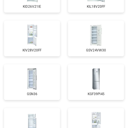
KID26V21IE
KIL18V20FF
KIV28V20FF
GSV24VW30
GSN36
KGF39PI45