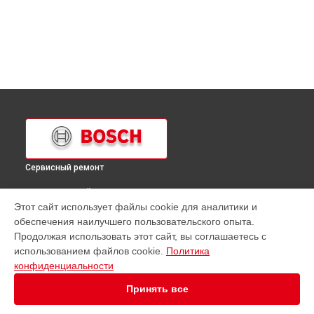
Сервисный ремонт
ВЫБЕРИ СВОЙ ГОРОД
Этот сайт использует файлы cookie для аналитики и
Ремонт холодильника KIF25A65 Bosch в
Краснодаре
обеспечения наилучшего пользовательского опыта.
Ремонт холодильника KIF25A65 Bosch в
Ростове-на-Дону
Продолжая использовать этот сайт, вы соглашаетесь с
Ремонт холодильника KIF25A65 Bosch в
Нижнем
использованием файлов cookie.
Политика
Новгороде
конфиденциальности
Ремонт холодильника KIF25A65 Bosch в
Новосибирске
Принять все
Ремонт холодильника KIF25A65 Bosch в
Челябинске
Ремонт холодильника KIF25A65 Bosch в
Екатеринбурге