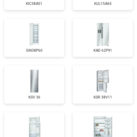
KIC38A51
KUL15A65
GIN38P60
KAD 62P91
KSV 36
KSR 38V11