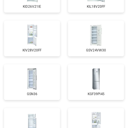
KID26V21IE
KIL18V20FF
KIV28V20FF
GSV24VW30
GSN36
KGF39PI45