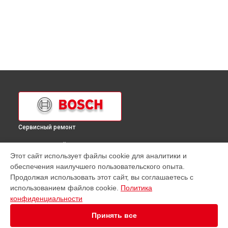
Сервисный ремонт
ВЫБЕРИ СВОЙ ГОРОД
Этот сайт использует файлы cookie для аналитики и
Ремонт духового шкафа Bosch в
Краснодаре
обеспечения наилучшего пользовательского опыта.
Ремонт духового шкафа Bosch в
Ростове-на-Дону
Продолжая использовать этот сайт, вы соглашаетесь с
Ремонт духового шкафа Bosch в
Нижнем Новгороде
использованием файлов cookie.
Политика
конфиденциальности
Ремонт духового шкафа Bosch в
Новосибирске
Ремонт духового шкафа Bosch в
Челябинске
Принять все
Ремонт духового шкафа Bosch в
Екатеринбурге