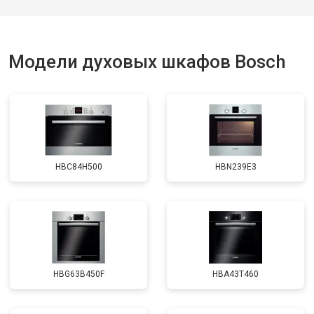
Модели духовых шкафов Bosch
HBC84H500
HBN239E3
HBG63B450F
HBA43T460