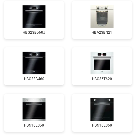
HBG23B560J
HBA23BN21
HBG23B460
HBG36T620
HGN10E050
HGN10E060