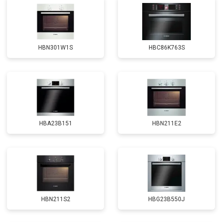
HBN301W1S
HBC86K763S
HBA23B151
HBN211E2
HBN211S2
HBG23B550J