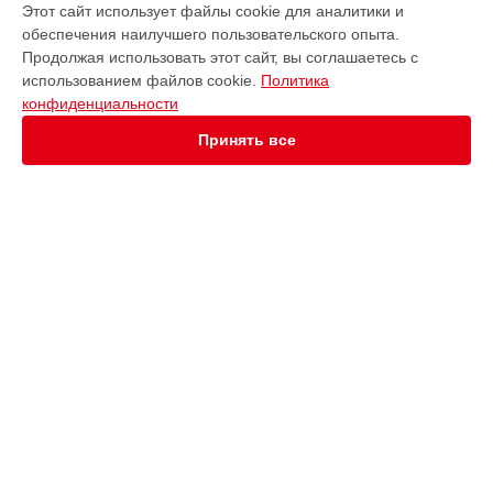
Этот сайт использует файлы cookie для аналитики и
обеспечения наилучшего пользовательского опыта.
Варочная панель
Продолжая использовать этот сайт, вы соглашаетесь с
Водонагреватель
использованием файлов cookie.
Политика
Духовой шкаф
конфиденциальности
Кофемашина
Кухонная плита
Принять все
Микроволновая печь
Парогенератор
Посудомоечная машина
Стиральная машина
Холодильник
Сушильная машина
СТРАНИЦЫ
Цены
Гарантия
Доставка
Контакты
Карта сайта